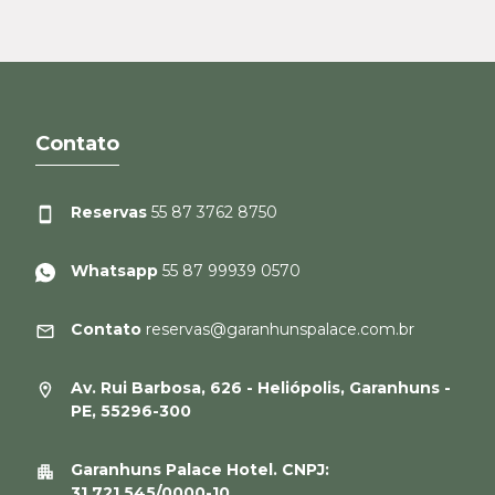
Contato
Reservas
55 87 3762 8750
Whatsapp
55 87 99939 0570
Contato
reservas@garanhunspalace.com.br
Av. Rui Barbosa, 626 - Heliópolis, Garanhuns -
PE, 55296-300
Garanhuns Palace Hotel. CNPJ:
31.721.545/0000-10